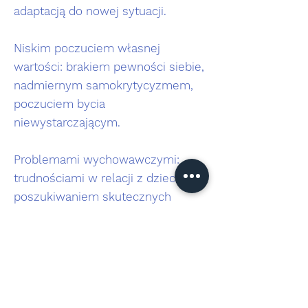
adaptacją do nowej sytuacji.
Niskim poczuciem własnej
wartości: brakiem pewności siebie,
nadmiernym samokrytycyzmem,
poczuciem bycia
niewystarczającym.
Problemami wychowawczymi:
trudnościami w relacji z dzieckiem,
poszukiwaniem skutecznych
metod wychowawczych.
Chęcią rozwoju osobistego:
potrzebą lepszego poznania siebie,
chęcią poprawy jakości swojego