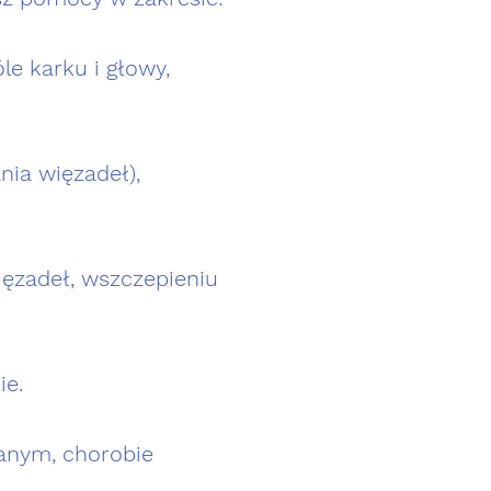
e karku i głowy,
nia więzadeł),
więzadeł, wszczepieniu
ie.
ianym, chorobie