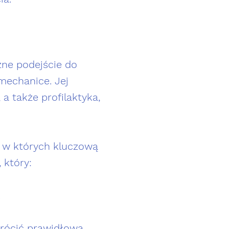
zne podejście do
omechanice. Jej
a także profilaktyka,
, w których kluczową
 który:
.
ywrócić prawidłową