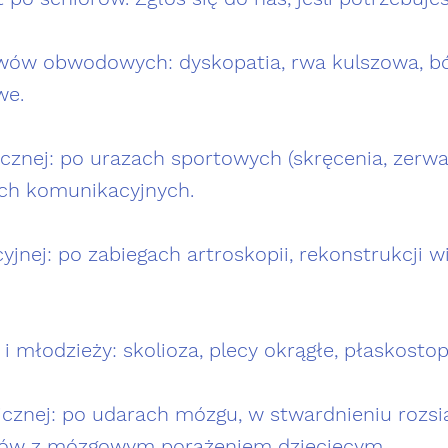
awów obwodowych: dyskopatia, rwa kulszowa, ból
we.
ycznej: po urazach sportowych (skręcenia, zerwa
ch komunikacyjnych.
cyjnej: po zabiegach artroskopii, rekonstrukcji 
i młodzieży: skolioza, plecy okrągłe, płaskostop
gicznej: po udarach mózgu, w stwardnieniu rozs
ntów z mózgowym porażeniem dziecięcym.