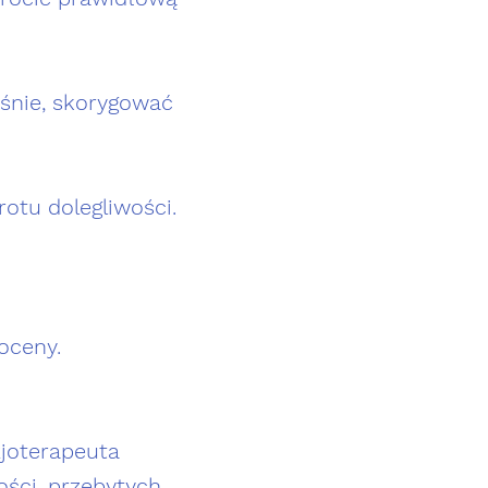
śnie, skorygować
rotu dolegliwości.
oceny.
zjoterapeuta
ści, przebytych