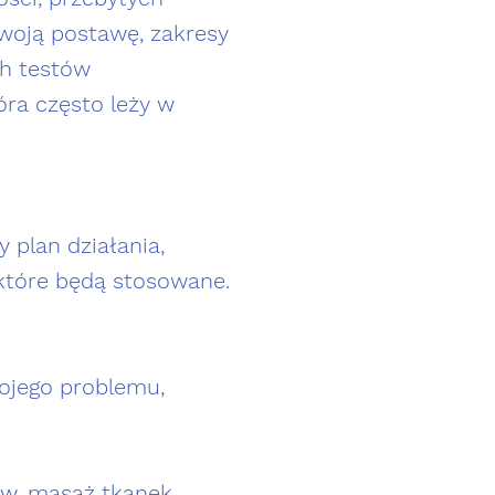
Twoją postawę, zakresy
ch testów
óra często leży w
 plan działania,
 które będą stosowane.
wojego problemu,
wów, masaż tkanek