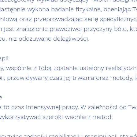
 Następnie wykona badanie fizykalne, oceniając 
śniową oraz przeprowadzając serię specyficzny
 jest znalezienie prawdziwej przyczyny bólu, kt
u, niż odczuwane dolegliwości.
apii
, wspólnie z Tobą zostanie ustalony realistyczny
ii, przewidywany czas jej trwania oraz metody,
e
e to czas intensywnej pracy. W zależności od T
wykorzystywać szeroki wachlarz metod:
cyzyjne techniki mobilizacji i manipulacji sta