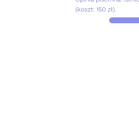
(koszt: 150 zł).
Telefon
+48 500 112 122
k