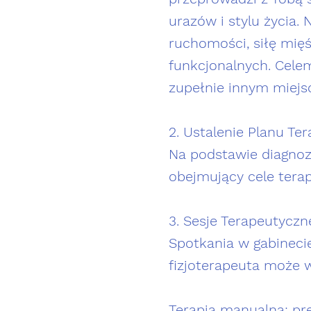
urazów i stylu życia.
ruchomości, siłę mię
funkcjonalnych. Celem
zupełnie innym miejsc
2. Ustalenie Planu Ter
Na podstawie diagnozy
obejmujący cele terap
3. Sesje Terapeutyczn
Spotkania w gabineci
fizjoterapeuta może 
Terapia manualna: pre