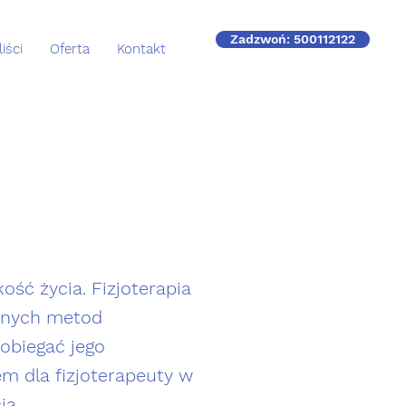
Zadzwoń: 500112122
iści
Oferta
Kontakt
ść życia. Fizjoterapia
innych metod
obiegać jego
m dla fizjoterapeuty w
ia.