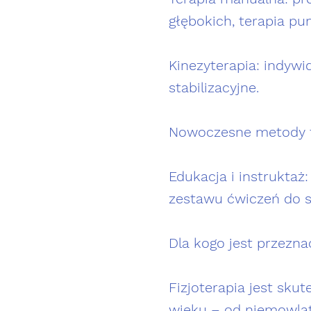
głębokich, terapia p
Kinezyterapia: indywi
stabilizacyjne.
Nowoczesne metody fi
Edukacja i instrukta
zestawu ćwiczeń do 
Dla kogo jest przeznaczo
Fizjoterapia jest sk
wieku – od niemowląt 