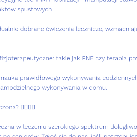
unktów spustowych.
dualnie dobrane ćwiczenia lecznicze, wzmacniają
zjoterapeutyczne: takie jak PNF czy terapia po
ż: nauka prawidłowego wykonywania codziennyc
samodzielnego wykonywania w domu.
na? 🙋‍♂️🙋‍♀️
uteczna w leczeniu szerokiego spektrum dolegli
po seniorów. Zgłoś się do nas, jeśli potrzebuj