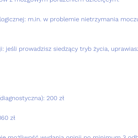
ologicznej: m.in. w problemie nietrzymania mocz
ji: jeśli prowadzisz siedzący tryb życia, uprawias
diagnostyczna): 200 zł
160 zł
ieje możliwość wydania opinii po minimum 3 od