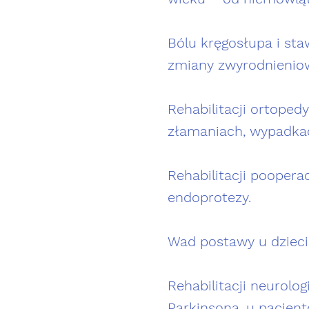
Bólu kręgosłupa i st
zmiany zwyrodnienio
Rehabilitacji ortoped
złamaniach, wypadka
Rehabilitacji poopera
endoprotezy.
Wad postawy u dzieci 
Rehabilitacji neurolo
Parkinsona, u pacje