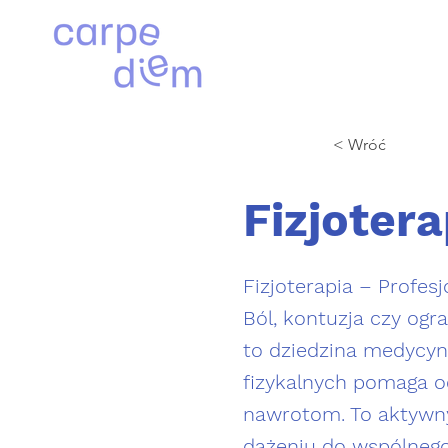
< Wróć
Fizjotera
Fizjoterapia – Profes
Ból, kontuzja czy ogr
to dziedzina medycyn
fizykalnych pomaga o
nawrotom. To aktywny 
dążeniu do wspólnego