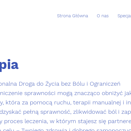
Strona Główna
O nas
Specjal
pia
jonalna Droga do Życia bez Bólu i Ograniczeń
aniczenie sprawności mogą znacząco obniżyć jako
y, która za pomocą ruchu, terapii manualnej i 
dzyskać pełną sprawność, zlikwidować ból i zap
proces leczenia, w którym stajesz się partnere
 celu – Twojego zdrowia i dobrego samopoczuc