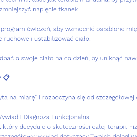
mniejszyć napięcie tkanek.
 program ćwiczeń, aby wzmocnić osłabione mię
 ruchowe i ustabilizować ciało.
 dbać o swoje ciało na co dzień, by uniknąć naw
? 📋
zyta na miarę" i rozpoczyna się od szczegółowej 
 Wywiad i Diagnoza Funkcjonalna
 który decyduje o skuteczności całej terapii. Fi
szczegółowy wywiad dotyczący Twoich dolegliwo