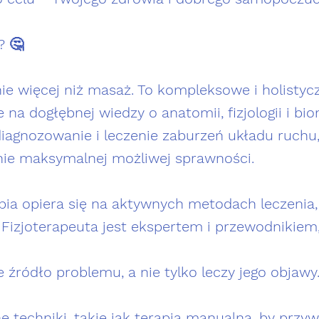
? 🤔
nie więcej niż masaż. To kompleksowe i holistyc
e na dogłębnej wiedzy o anatomii, fizjologii i bi
agnozowanie i leczenie zaburzeń układu ruchu, 
nie maksymalnej możliwej sprawności.
pia opiera się na aktywnych metodach leczenia
 Fizjoterapeuta jest ekspertem i przewodnikiem,
e źródło problemu, a nie tylko leczy jego objawy
ne techniki, takie jak terapia manualna, by prz