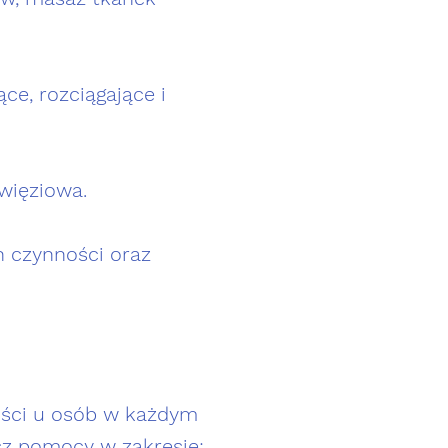
ce, rozciągające i
więziowa.
h czynności oraz
wości u osób w każdym
esz pomocy w zakresie: