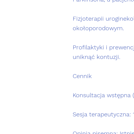
Fizjoterapii uroginek
okołoporodowym.
Profilaktyki i prewenc
uniknąć kontuzji.
Cennik
Konsultacja wstępna (
Sesja terapeutyczna: 
Opinia pisemna: Istn